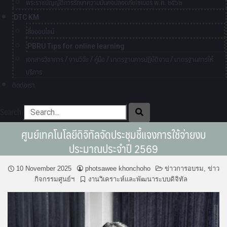
พระราชบัญญัติการรักษาความมั่นคงปลอดภัยไซเบอร์ พ.ศ. ๒๕๖๒
DTC KM
สื่อออนไลน์
PBRU Tips for online learning
เอกสารวิชาการ / งานวิจัย / คู่มือ / มาตรฐานการปฏิบัติงาน / มาตรฐานการให้
บริการ
ติดต่อเรา
Search
ศูนย์เทคโนโลยีดิจิทัลจัดประชุมชี้แจงการใช้จ่ายงบ
ประมาณประจำปี 2569
10 November 2025
photsawee khonchoho
ข่าวการอบรม
,
ข่าว
กิจกรรมศูนย์ฯ
งานวิเคราะห์และพัฒนาระบบดิจิทัล