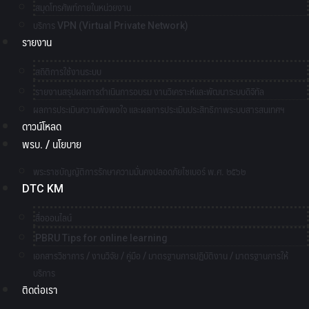
สมุดโทรศัพท์ภายในหน่วยงาน
บริการ VPN (Virtual Private Network)
รายงาน
สถิติการใช้งานระบบ
รายงานสรุปผลการดำเนินการอบรม งานวิเคราะห์และพัฒนาระบบดิจิทัล
ผลการประเมินความพึงพอใจ และผลการประเมินประสิทธิภาพระบบสารสนเทศฯ
ดาวน์โหลด
พรบ. / นโยบาย
พระราชบัญญัติการรักษาความมั่นคงปลอดภัยไซเบอร์ พ.ศ. ๒๕๖๒
DTC KM
สื่อออนไลน์
PBRU Tips for online learning
เอกสารวิชาการ / งานวิจัย / คู่มือ / มาตรฐานการปฏิบัติงาน / มาตรฐานการให้
บริการ
ติดต่อเรา