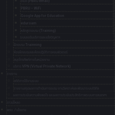
อีเมล์ (PBRU email)
PBRU – WiFi
Google App for Education
eduroam
หลักสูตรอบรม (Training)
ระบบขอรับบริการและแจ้งปัญหาฯ
ฝึกอบรม Trainning
ห้องฝึกอบรมและห้องปฏิบัติการคอมพิวเตอร์
สมุดโทรศัพท์ภายในหน่วยงาน
บริการ VPN (Virtual Private Network)
รายงาน
สถิติการใช้งานระบบ
รายงานสรุปผลการดำเนินการอบรม งานวิเคราะห์และพัฒนาระบบดิจิทัล
ผลการประเมินความพึงพอใจ และผลการประเมินประสิทธิภาพระบบสารสนเทศฯ
ดาวน์โหลด
พรบ. / นโยบาย