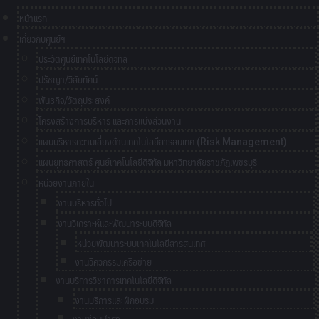
หน้าแรก
เกี่ยวกับศูนย์ฯ
ประวัติศูนย์เทคโนโลยีดิจิทัล
ปรัชญา/วิสัยทัศน์
พันธกิจ/วัตถุประสงค์
โครงสร้างการบริหาร และการแบ่งส่วนงาน
แผนบริหารความเสี่ยงด้านเทคโนโลยีสารสนเทศ (Risk Management)
แผนยุทธศาสตร์ ศูนย์เทคโนโลยีดิจิทัล มหาวิทยาลัยราชภัฏเพชรบุรี
หน่วยงานภายใน
งานบริหารทั่วไป
งานวิเคราะห์และพัฒนาระบบดิจิทัล
หน่วยพัฒนาระบบเทคโนโลยีสารสนเทศ
งานวิศวกรรมเครือข่าย
งานบริการวิชาการเทคโนโลยีดิจิทัล
งานบริการและฝึกอบรม