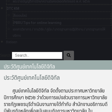
พระราชบัญญัติการรักษาความมั่นคงปลอดภัยไซเบอร์ พ.ศ. ๒๕๖๒
DTC KM
สื่อออนไลน์
PBRU Tips for online learning
เอกสารวิชาการ / งานวิจัย / คู่มือ / มาตรฐานการปฏิบัติงาน / มาตรฐานการให้
บริการ
ติดต่อเรา
Search
ประวัติศูนย์เทคโนโลยีดิจิทัล
ประวัติศูนย์เทคโนโลยีดิจิทัล
ศูนย์เทคโนโลยีดิจิทัล จัดตั้งตามประกาศมหาวิทยาลัย
ปีการศึกษา ๒๕๖๒ ว่าด้วยการแบ่งส่วนราชการมหาวิทยาลัย
ราชภัฏเพชรบุรีดำเนินงานภายใต้กำกับ สำนักงานอธิการบดี
มีพันธกิจหลักเพื่อสนับสนุนกิจการมหาวิทยาลัย ใน