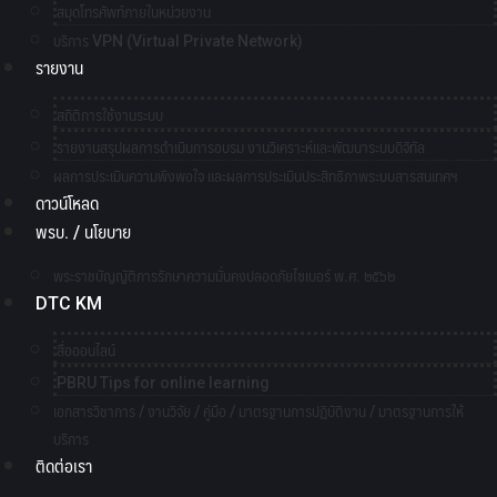
สมุดโทรศัพท์ภายในหน่วยงาน
บริการ VPN (Virtual Private Network)
รายงาน
สถิติการใช้งานระบบ
รายงานสรุปผลการดำเนินการอบรม งานวิเคราะห์และพัฒนาระบบดิจิทัล
ผลการประเมินความพึงพอใจ และผลการประเมินประสิทธิภาพระบบสารสนเทศฯ
ดาวน์โหลด
พรบ. / นโยบาย
พระราชบัญญัติการรักษาความมั่นคงปลอดภัยไซเบอร์ พ.ศ. ๒๕๖๒
DTC KM
สื่อออนไลน์
PBRU Tips for online learning
เอกสารวิชาการ / งานวิจัย / คู่มือ / มาตรฐานการปฏิบัติงาน / มาตรฐานการให้
บริการ
ติดต่อเรา