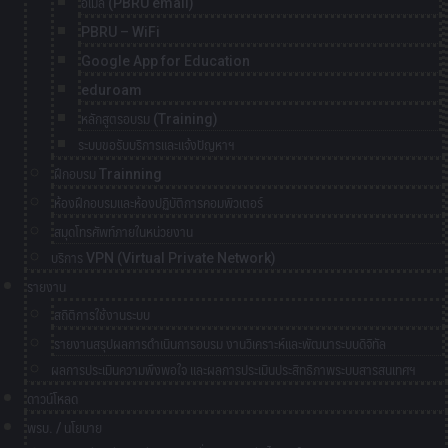
อีเมล์ (PBRU email)
PBRU – WiFi
Google App for Education
eduroam
หลักสูตรอบรม (Training)
ระบบขอรับบริการและแจ้งปัญหาฯ
ฝึกอบรม Trainning
ห้องฝึกอบรมและห้องปฏิบัติการคอมพิวเตอร์
สมุดโทรศัพท์ภายในหน่วยงาน
บริการ VPN (Virtual Private Network)
รายงาน
สถิติการใช้งานระบบ
รายงานสรุปผลการดำเนินการอบรม งานวิเคราะห์และพัฒนาระบบดิจิทัล
ผลการประเมินความพึงพอใจ และผลการประเมินประสิทธิภาพระบบสารสนเทศฯ
ดาวน์โหลด
พรบ. / นโยบาย