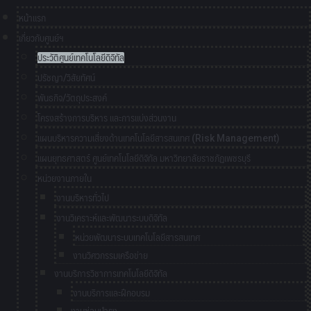
หน้าแรก
เกี่ยวกับศูนย์ฯ
ประวัติศูนย์เทคโนโลยีดิจิทัล
ปรัชญา/วิสัยทัศน์
พันธกิจ/วัตถุประสงค์
โครงสร้างการบริหาร และการแบ่งส่วนงาน
แผนบริหารความเสี่ยงด้านเทคโนโลยีสารสนเทศ (Risk Management)
แผนยุทธศาสตร์ ศูนย์เทคโนโลยีดิจิทัล มหาวิทยาลัยราชภัฏเพชรบุรี
หน่วยงานภายใน
งานบริหารทั่วไป
งานวิเคราะห์และพัฒนาระบบดิจิทัล
หน่วยพัฒนาระบบเทคโนโลยีสารสนเทศ
งานวิศวกรรมเครือข่าย
งานบริการวิชาการเทคโนโลยีดิจิทัล
งานบริการและฝึกอบรม