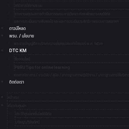
สถิติการใช้งานระบบ
รายงานสรุปผลการดำเนินการอบรม งานวิเคราะห์และพัฒนาระบบดิจิทัล
ผลการประเมินความพึงพอใจ และผลการประเมินประสิทธิภาพระบบสารสนเทศฯ
ดาวน์โหลด
พรบ. / นโยบาย
พระราชบัญญัติการรักษาความมั่นคงปลอดภัยไซเบอร์ พ.ศ. ๒๕๖๒
DTC KM
สื่อออนไลน์
PBRU Tips for online learning
เอกสารวิชาการ / งานวิจัย / คู่มือ / มาตรฐานการปฏิบัติงาน / มาตรฐานการให้บริกา
ติดต่อเรา
หน้าแรก
เกี่ยวกับศูนย์ฯ
ประวัติศูนย์เทคโนโลยีดิจิทัล
ปรัชญา/วิสัยทัศน์