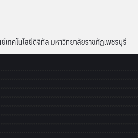
เทคโนโลยีดิจิทัล มหาวิทยาลัยราชภัฏเพชรบุรี