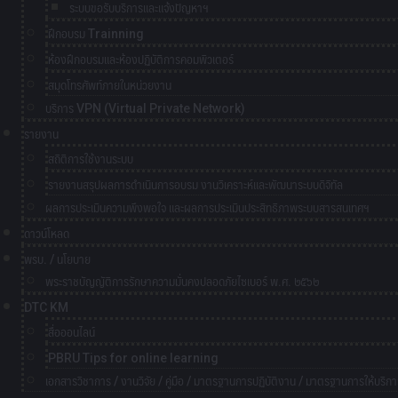
ระบบขอรับบริการและแจ้งปัญหาฯ
ฝึกอบรม Trainning
ห้องฝึกอบรมและห้องปฏิบัติการคอมพิวเตอร์
สมุดโทรศัพท์ภายในหน่วยงาน
บริการ VPN (Virtual Private Network)
รายงาน
สถิติการใช้งานระบบ
รายงานสรุปผลการดำเนินการอบรม งานวิเคราะห์และพัฒนาระบบดิจิทัล
ผลการประเมินความพึงพอใจ และผลการประเมินประสิทธิภาพระบบสารสนเทศฯ
ดาวน์โหลด
พรบ. / นโยบาย
พระราชบัญญัติการรักษาความมั่นคงปลอดภัยไซเบอร์ พ.ศ. ๒๕๖๒
DTC KM
สื่อออนไลน์
PBRU Tips for online learning
เอกสารวิชาการ / งานวิจัย / คู่มือ / มาตรฐานการปฏิบัติงาน / มาตรฐานการให้บริกา