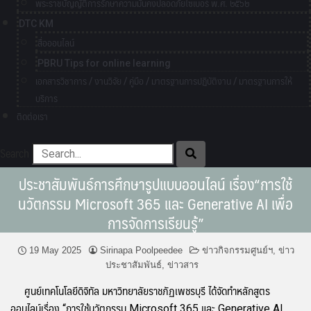
พระราชบัญญัติการรักษาความมั่นคงปลอดภัยไซเบอร์ พ.ศ. ๒๕๖๒
DTC KM
สื่อออนไลน์
PBRU Tips for online learning
เอกสารวิชาการ / งานวิจัย / คู่มือ / มาตรฐานการปฏิบัติงาน / มาตรฐานการให้
บริการ
ติดต่อเรา
Search
ประชาสัมพันธ์การศึกษารูปแบบออนไลน์ เรื่อง“การใช้
นวัตกรรม Microsoft 365 และ Generative AI เพื่อ
การจัดการเรียนรู้”
19 May 2025
Sirinapa Poolpeedee
ข่าวกิจกรรมศูนย์ฯ
,
ข่าว
ประชาสัมพันธ์
,
ข่าวสาร
ศูนย์เทคโนโลยีดิจิทัล มหาวิทยาลัยราชภัฏเพชรบุรี ได้จัดทำหลักสูตร
ออนไลน์เรื่อง “การใช้นวัตกรรม Microsoft 365 และ Generative AI