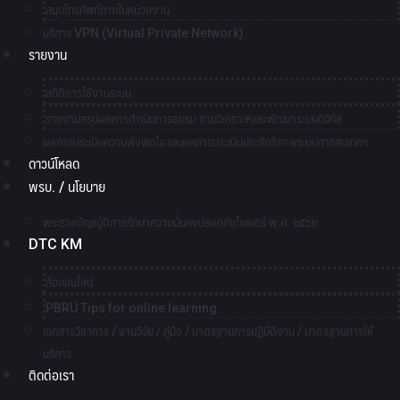
สมุดโทรศัพท์ภายในหน่วยงาน
บริการ VPN (Virtual Private Network)
รายงาน
สถิติการใช้งานระบบ
รายงานสรุปผลการดำเนินการอบรม งานวิเคราะห์และพัฒนาระบบดิจิทัล
ผลการประเมินความพึงพอใจ และผลการประเมินประสิทธิภาพระบบสารสนเทศฯ
ดาวน์โหลด
พรบ. / นโยบาย
พระราชบัญญัติการรักษาความมั่นคงปลอดภัยไซเบอร์ พ.ศ. ๒๕๖๒
DTC KM
สื่อออนไลน์
PBRU Tips for online learning
เอกสารวิชาการ / งานวิจัย / คู่มือ / มาตรฐานการปฏิบัติงาน / มาตรฐานการให้
บริการ
ติดต่อเรา