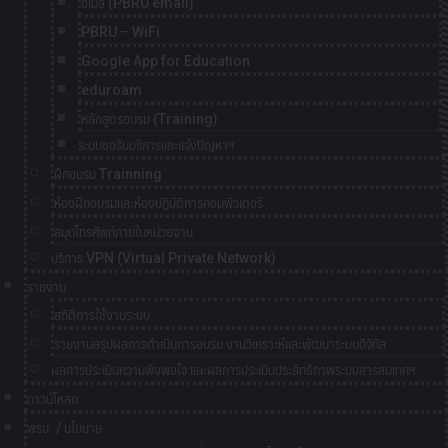
อีเมล์ (PBRU email)
PBRU – WiFi
Google App for Education
eduroam
หลักสูตรอบรม (Training)
ระบบขอรับบริการและแจ้งปัญหาฯ
ฝึกอบรม Trainning
ห้องฝึกอบรมและห้องปฏิบัติการคอมพิวเตอร์
สมุดโทรศัพท์ภายในหน่วยงาน
บริการ VPN (Virtual Private Network)
รายงาน
สถิติการใช้งานระบบ
รายงานสรุปผลการดำเนินการอบรม งานวิเคราะห์และพัฒนาระบบดิจิทัล
ผลการประเมินความพึงพอใจ และผลการประเมินประสิทธิภาพระบบสารสนเทศฯ
ดาวน์โหลด
พรบ. / นโยบาย