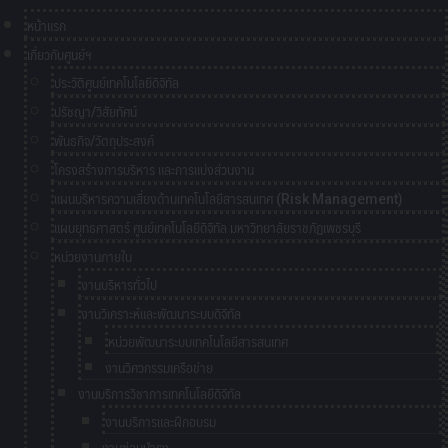
หน้าแรก
เกี่ยวกับศูนย์ฯ
ประวัติศูนย์เทคโนโลยีดิจิทัล
ปรัชญา/วิสัยทัศน์
พันธกิจ/วัตถุประสงค์
โครงสร้างการบริหาร และการแบ่งส่วนงาน
แผนบริหารความเสี่ยงด้านเทคโนโลยีสารสนเทศ (Risk Management)
แผนยุทธศาสตร์ ศูนย์เทคโนโลยีดิจิทัล มหาวิทยาลัยราชภัฏเพชรบุรี
หน่วยงานภายใน
งานบริหารทั่วไป
งานวิเคราะห์และพัฒนาระบบดิจิทัล
หน่วยพัฒนาระบบเทคโนโลยีสารสนเทศ
งานวิศวกรรมเครือข่าย
งานบริการวิชาการเทคโนโลยีดิจิทัล
งานบริการและฝึกอบรม