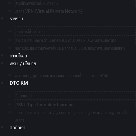
สมุดโทรศัพท์ภายในหน่วยงาน
บริการ VPN (Virtual Private Network)
รายงาน
สถิติการใช้งานระบบ
รายงานสรุปผลการดำเนินการอบรม งานวิเคราะห์และพัฒนาระบบดิจิทัล
ผลการประเมินความพึงพอใจ และผลการประเมินประสิทธิภาพระบบสารสนเทศฯ
ดาวน์โหลด
พรบ. / นโยบาย
พระราชบัญญัติการรักษาความมั่นคงปลอดภัยไซเบอร์ พ.ศ. ๒๕๖๒
DTC KM
สื่อออนไลน์
PBRU Tips for online learning
เอกสารวิชาการ / งานวิจัย / คู่มือ / มาตรฐานการปฏิบัติงาน / มาตรฐานการให้
บริการ
ติดต่อเรา