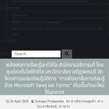
พระราชบัญญัติการรักษาความมั่นคงปลอดภัยไซเบอร์ พ.ศ. ๒๕๖๒
DTC KM
สื่อออนไลน์
PBRU Tips for online learning
เอกสารวิชาการ / งานวิจัย / คู่มือ / มาตรฐานการปฏิบัติงาน / มาตรฐานการให้
บริการ
ติดต่อเรา
Search
พลังแห่งการเรียนรู้ยุคดิจิทัล สำนักงานอธิการบดี โดย
ศูนย์เทคโนโลยีดิจิทัล มหาวิทยาลัยราชภัฏเพชรบุรี จัด
โครงการอบรมเชิงปฏิบัติการ “การพัฒนาสื่อการเรียนรู้
ด้วย Microsoft Sway และ Forms” เติมเต็มทักษะใหม่
ให้บุคลากร
24 April 2025
Sirinapa Poolpeedee
ข่าวกิจกรรมศูนย์ฯ
,
ข่าว
ประชาสัมพันธ์
,
ข่าวสาร