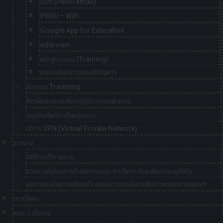
อีเมล์ (PBRU email)
PBRU – WiFi
Google App for Education
eduroam
หลักสูตรอบรม (Training)
ระบบขอรับบริการและแจ้งปัญหาฯ
ฝึกอบรม Trainning
ห้องฝึกอบรมและห้องปฏิบัติการคอมพิวเตอร์
สมุดโทรศัพท์ภายในหน่วยงาน
บริการ VPN (Virtual Private Network)
รายงาน
สถิติการใช้งานระบบ
รายงานสรุปผลการดำเนินการอบรม งานวิเคราะห์และพัฒนาระบบดิจิทัล
ผลการประเมินความพึงพอใจ และผลการประเมินประสิทธิภาพระบบสารสนเทศฯ
ดาวน์โหลด
พรบ. / นโยบาย