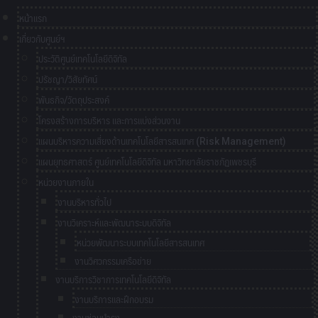
หน้าแรก
เกี่ยวกับศูนย์ฯ
ประวัติศูนย์เทคโนโลยีดิจิทัล
ปรัชญา/วิสัยทัศน์
พันธกิจ/วัตถุประสงค์
โครงสร้างการบริหาร และการแบ่งส่วนงาน
แผนบริหารความเสี่ยงด้านเทคโนโลยีสารสนเทศ (Risk Management)
แผนยุทธศาสตร์ ศูนย์เทคโนโลยีดิจิทัล มหาวิทยาลัยราชภัฏเพชรบุรี
หน่วยงานภายใน
งานบริหารทั่วไป
งานวิเคราะห์และพัฒนาระบบดิจิทัล
หน่วยพัฒนาระบบเทคโนโลยีสารสนเทศ
งานวิศวกรรมเครือข่าย
งานบริการวิชาการเทคโนโลยีดิจิทัล
งานบริการและฝึกอบรม