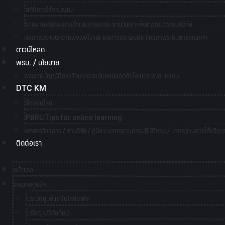
สถิติการใช้งานระบบ
รายงานสรุปผลการดำเนินการอบรม งานวิเคราะห์และพัฒนาระบบดิจิทัล
ผลการประเมินความพึงพอใจ และผลการประเมินประสิทธิภาพระบบสารสนเทศฯ
ดาวน์โหลด
พรบ. / นโยบาย
พระราชบัญญัติการรักษาความมั่นคงปลอดภัยไซเบอร์ พ.ศ. ๒๕๖๒
DTC KM
สื่อออนไลน์
PBRU Tips for online learning
เอกสารวิชาการ / งานวิจัย / คู่มือ / มาตรฐานการปฏิบัติงาน / มาตรฐานการให้บริกา
ติดต่อเรา
หน้าแรก
เกี่ยวกับศูนย์ฯ
ประวัติศูนย์เทคโนโลยีดิจิทัล
ปรัชญา/วิสัยทัศน์