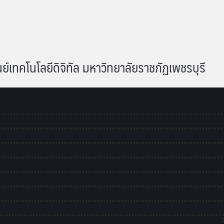
เทคโนโลยีดิจิทัล มหาวิทยาลัยราชภัฏเพชรบุรี