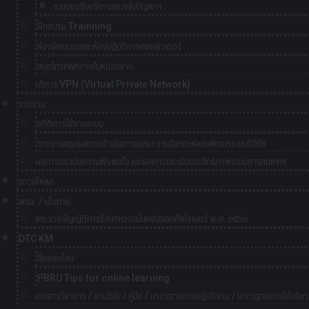
ระบบขอรับบริการและแจ้งปัญหาฯ
ฝึกอบรม Trainning
ห้องฝึกอบรมและห้องปฏิบัติการคอมพิวเตอร์
สมุดโทรศัพท์ภายในหน่วยงาน
บริการ VPN (Virtual Private Network)
รายงาน
สถิติการใช้งานระบบ
รายงานสรุปผลการดำเนินการอบรม งานวิเคราะห์และพัฒนาระบบดิจิทัล
ผลการประเมินความพึงพอใจ และผลการประเมินประสิทธิภาพระบบสารสนเทศฯ
ดาวน์โหลด
พรบ. / นโยบาย
พระราชบัญญัติการรักษาความมั่นคงปลอดภัยไซเบอร์ พ.ศ. ๒๕๖๒
DTC KM
สื่อออนไลน์
PBRU Tips for online learning
เอกสารวิชาการ / งานวิจัย / คู่มือ / มาตรฐานการปฏิบัติงาน / มาตรฐานการให้บริกา