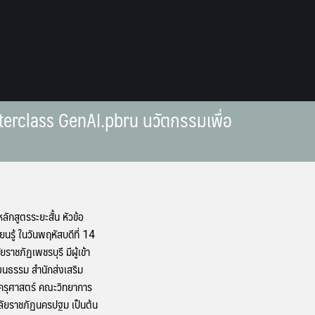
sterclass GenAI.pbru นวัตกรรมเพื่อ
ลักสูตรระยะสั้น หัวข้อ
ู้ ในวันพฤหัสบดีที่ 14
ภัฏเพชรบุรี มีผู้เข้า
ฒนธรรม สำนักส่งเสริม
ครุศาสตร์ คณะวิทยาการ
ลัยราชภัฏนครปฐม เป็นต้น