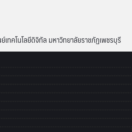
เทคโนโลยีดิจิทัล มหาวิทยาลัยราชภัฏเพชรบุรี