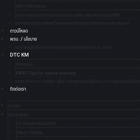
สถิติการใช้งานระบบ
รายงานสรุปผลการดำเนินการอบรม งานวิเคราะห์และพัฒนาระบบดิจิทัล
ผลการประเมินความพึงพอใจ และผลการประเมินประสิทธิภาพระบบสารสนเทศฯ
ดาวน์โหลด
พรบ. / นโยบาย
พระราชบัญญัติการรักษาความมั่นคงปลอดภัยไซเบอร์ พ.ศ. ๒๕๖๒
DTC KM
สื่อออนไลน์
PBRU Tips for online learning
เอกสารวิชาการ / งานวิจัย / คู่มือ / มาตรฐานการปฏิบัติงาน / มาตรฐานการให้บริกา
ติดต่อเรา
หน้าแรก
เกี่ยวกับศูนย์ฯ
ประวัติศูนย์เทคโนโลยีดิจิทัล
ปรัชญา/วิสัยทัศน์