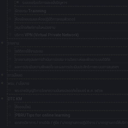
ระบบขอรับบริการและแจ้งปัญหาฯ
ฝึกอบรม Trainning
ห้องฝึกอบรมและห้องปฏิบัติการคอมพิวเตอร์
สมุดโทรศัพท์ภายในหน่วยงาน
บริการ VPN (Virtual Private Network)
รายงาน
สถิติการใช้งานระบบ
รายงานสรุปผลการดำเนินการอบรม งานวิเคราะห์และพัฒนาระบบดิจิทัล
ผลการประเมินความพึงพอใจ และผลการประเมินประสิทธิภาพระบบสารสนเทศฯ
ดาวน์โหลด
พรบ. / นโยบาย
พระราชบัญญัติการรักษาความมั่นคงปลอดภัยไซเบอร์ พ.ศ. ๒๕๖๒
DTC KM
สื่อออนไลน์
PBRU Tips for online learning
เอกสารวิชาการ / งานวิจัย / คู่มือ / มาตรฐานการปฏิบัติงาน / มาตรฐานการให้บริกา