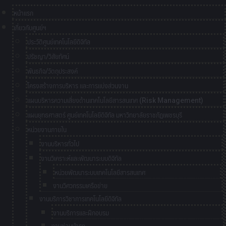
หน้าแรก
เกี่ยวกับศูนย์ฯ
ประวัติศูนย์เทคโนโลยีดิจิทัล
ปรัชญา/วิสัยทัศน์
พันธกิจ/วัตถุประสงค์
โครงสร้างการบริหาร และการแบ่งส่วนงาน
แผนบริหารความเสี่ยงด้านเทคโนโลยีสารสนเทศ (Risk Management)
แผนยุทธศาสตร์ ศูนย์เทคโนโลยีดิจิทัล มหาวิทยาลัยราชภัฏเพชรบุรี
หน่วยงานภายใน
งานบริหารทั่วไป
งานวิเคราะห์และพัฒนาระบบดิจิทัล
หน่วยพัฒนาระบบเทคโนโลยีสารสนเทศ
งานวิศวกรรมเครือข่าย
งานบริการวิชาการเทคโนโลยีดิจิทัล
งานบริการและฝึกอบรม