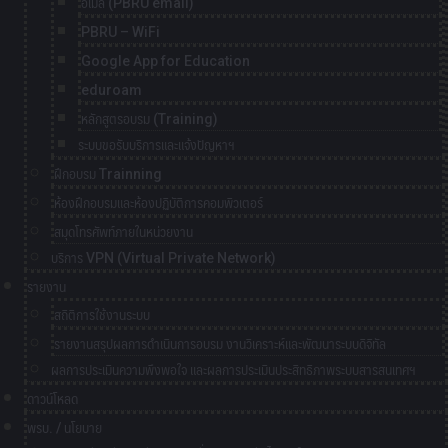
อีเมล์ (PBRU email)
PBRU – WiFi
Google App for Education
eduroam
หลักสูตรอบรม (Training)
ระบบขอรับบริการและแจ้งปัญหาฯ
ฝึกอบรม Trainning
ห้องฝึกอบรมและห้องปฏิบัติการคอมพิวเตอร์
สมุดโทรศัพท์ภายในหน่วยงาน
บริการ VPN (Virtual Private Network)
รายงาน
สถิติการใช้งานระบบ
รายงานสรุปผลการดำเนินการอบรม งานวิเคราะห์และพัฒนาระบบดิจิทัล
ผลการประเมินความพึงพอใจ และผลการประเมินประสิทธิภาพระบบสารสนเทศฯ
ดาวน์โหลด
พรบ. / นโยบาย