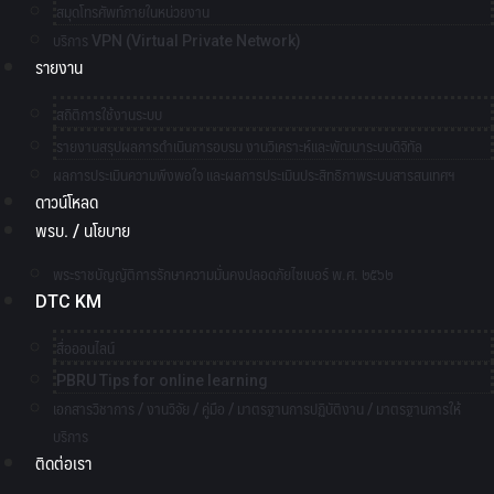
สมุดโทรศัพท์ภายในหน่วยงาน
บริการ VPN (Virtual Private Network)
รายงาน
สถิติการใช้งานระบบ
รายงานสรุปผลการดำเนินการอบรม งานวิเคราะห์และพัฒนาระบบดิจิทัล
ผลการประเมินความพึงพอใจ และผลการประเมินประสิทธิภาพระบบสารสนเทศฯ
ดาวน์โหลด
พรบ. / นโยบาย
พระราชบัญญัติการรักษาความมั่นคงปลอดภัยไซเบอร์ พ.ศ. ๒๕๖๒
DTC KM
สื่อออนไลน์
PBRU Tips for online learning
เอกสารวิชาการ / งานวิจัย / คู่มือ / มาตรฐานการปฏิบัติงาน / มาตรฐานการให้
บริการ
ติดต่อเรา