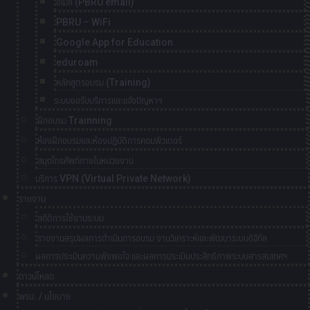
อีเมล์ (PBRU email)
PBRU – WiFi
Google App for Education
eduroam
หลักสูตรอบรม (Training)
ระบบขอรับบริการและแจ้งปัญหาฯ
ฝึกอบรม Trainning
ห้องฝึกอบรมและห้องปฏิบัติการคอมพิวเตอร์
สมุดโทรศัพท์ภายในหน่วยงาน
บริการ VPN (Virtual Private Network)
รายงาน
สถิติการใช้งานระบบ
รายงานสรุปผลการดำเนินการอบรม งานวิเคราะห์และพัฒนาระบบดิจิทัล
ผลการประเมินความพึงพอใจ และผลการประเมินประสิทธิภาพระบบสารสนเทศฯ
ดาวน์โหลด
พรบ. / นโยบาย