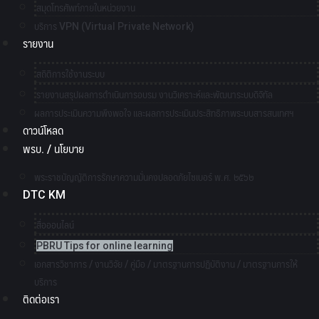
สมุดโทรศัพท์ภายในหน่วยงาน
บริการ VPN (Virtual Private Network)
รายงาน
สถิติการใช้งานระบบ
รายงานสรุปผลการดำเนินการอบรม งานวิเคราะห์และพัฒนาระบบดิจิทัล
ผลการประเมินความพึงพอใจ และผลการประเมินประสิทธิภาพระบบสารสนเทศฯ
ดาวน์โหลด
พรบ. / นโยบาย
พระราชบัญญัติการรักษาความมั่นคงปลอดภัยไซเบอร์ พ.ศ. ๒๕๖๒
DTC KM
สื่อออนไลน์
PBRU Tips for online learning
เอกสารวิชาการ / งานวิจัย / คู่มือ / มาตรฐานการปฏิบัติงาน / มาตรฐานการให้
บริการ
ติดต่อเรา