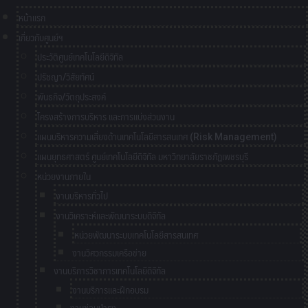
หน้าแรก
เกี่ยวกับศูนย์ฯ
ประวัติศูนย์เทคโนโลยีดิจิทัล
ปรัชญา/วิสัยทัศน์
พันธกิจ/วัตถุประสงค์
โครงสร้างการบริหาร และการแบ่งส่วนงาน
แผนบริหารความเสี่ยงด้านเทคโนโลยีสารสนเทศ (Risk Management)
แผนยุทธศาสตร์ ศูนย์เทคโนโลยีดิจิทัล มหาวิทยาลัยราชภัฏเพชรบุรี
หน่วยงานภายใน
งานบริหารทั่วไป
งานวิเคราะห์และพัฒนาระบบดิจิทัล
หน่วยพัฒนาระบบเทคโนโลยีสารสนเทศ
งานวิศวกรรมเครือข่าย
งานบริการวิชาการเทคโนโลยีดิจิทัล
งานบริการและฝึกอบรม