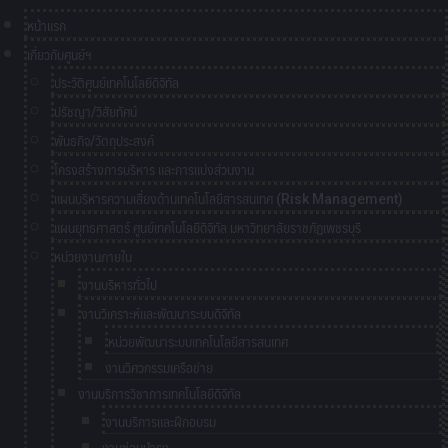
หน้าแรก
เกี่ยวกับศูนย์ฯ
ประวัติศูนย์เทคโนโลยีดิจิทัล
ปรัชญา/วิสัยทัศน์
พันธกิจ/วัตถุประสงค์
โครงสร้างการบริหาร และการแบ่งส่วนงาน
แผนบริหารความเสี่ยงด้านเทคโนโลยีสารสนเทศ (Risk Management)
แผนยุทธศาสตร์ ศูนย์เทคโนโลยีดิจิทัล มหาวิทยาลัยราชภัฏเพชรบุรี
หน่วยงานภายใน
งานบริหารทั่วไป
งานวิเคราะห์และพัฒนาระบบดิจิทัล
หน่วยพัฒนาระบบเทคโนโลยีสารสนเทศ
งานวิศวกรรมเครือข่าย
งานบริการวิชาการเทคโนโลยีดิจิทัล
งานบริการและฝึกอบรม