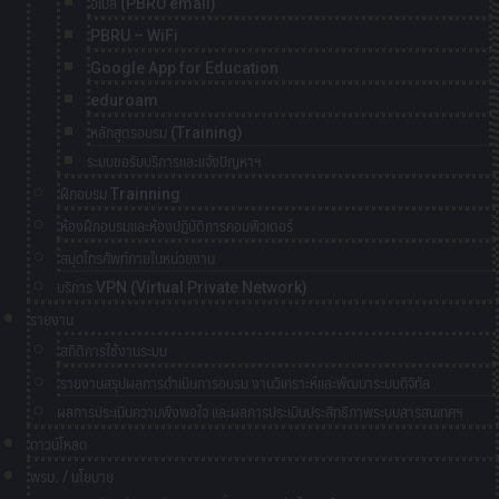
อีเมล์ (PBRU email)
PBRU – WiFi
Google App for Education
eduroam
หลักสูตรอบรม (Training)
ระบบขอรับบริการและแจ้งปัญหาฯ
ฝึกอบรม Trainning
ห้องฝึกอบรมและห้องปฏิบัติการคอมพิวเตอร์
สมุดโทรศัพท์ภายในหน่วยงาน
บริการ VPN (Virtual Private Network)
รายงาน
สถิติการใช้งานระบบ
รายงานสรุปผลการดำเนินการอบรม งานวิเคราะห์และพัฒนาระบบดิจิทัล
ผลการประเมินความพึงพอใจ และผลการประเมินประสิทธิภาพระบบสารสนเทศฯ
ดาวน์โหลด
พรบ. / นโยบาย