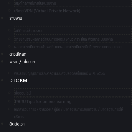
สมุดโทรศัพท์ภายในหน่วยงาน
บริการ VPN (Virtual Private Network)
รายงาน
สถิติการใช้งานระบบ
รายงานสรุปผลการดำเนินการอบรม งานวิเคราะห์และพัฒนาระบบดิจิทัล
ผลการประเมินความพึงพอใจ และผลการประเมินประสิทธิภาพระบบสารสนเทศฯ
ดาวน์โหลด
พรบ. / นโยบาย
พระราชบัญญัติการรักษาความมั่นคงปลอดภัยไซเบอร์ พ.ศ. ๒๕๖๒
DTC KM
สื่อออนไลน์
PBRU Tips for online learning
เอกสารวิชาการ / งานวิจัย / คู่มือ / มาตรฐานการปฏิบัติงาน / มาตรฐานการให้
บริการ
ติดต่อเรา