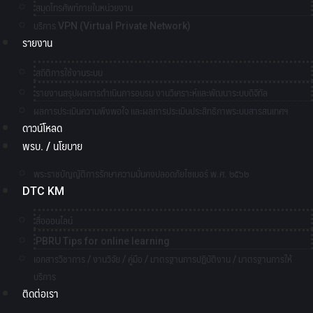
สมุดโทรศัพท์ภายในหน่วยงาน
บริการ VPN (Virtual Private Network)
รายงาน
สถิติการใช้งานระบบ
รายงานสรุปผลการดำเนินการอบรม งานวิเคราะห์และพัฒนาระบบดิจิทัล
ผลการประเมินความพึงพอใจ และผลการประเมินประสิทธิภาพระบบสารสนเทศฯ
ดาวน์โหลด
พรบ. / นโยบาย
พระราชบัญญัติการรักษาความมั่นคงปลอดภัยไซเบอร์ พ.ศ. ๒๕๖๒
DTC KM
สื่อออนไลน์
PBRU Tips for online learning
เอกสารวิชาการ / งานวิจัย / คู่มือ / มาตรฐานการปฏิบัติงาน / มาตรฐานการให้
บริการ
ติดต่อเรา