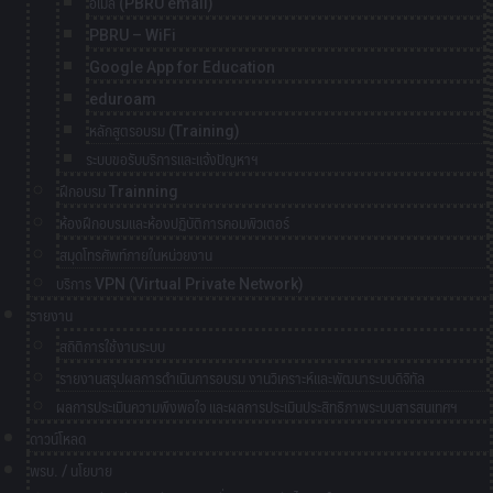
อีเมล์ (PBRU email)
PBRU – WiFi
Google App for Education
eduroam
หลักสูตรอบรม (Training)
ระบบขอรับบริการและแจ้งปัญหาฯ
ฝึกอบรม Trainning
ห้องฝึกอบรมและห้องปฏิบัติการคอมพิวเตอร์
สมุดโทรศัพท์ภายในหน่วยงาน
บริการ VPN (Virtual Private Network)
รายงาน
สถิติการใช้งานระบบ
รายงานสรุปผลการดำเนินการอบรม งานวิเคราะห์และพัฒนาระบบดิจิทัล
ผลการประเมินความพึงพอใจ และผลการประเมินประสิทธิภาพระบบสารสนเทศฯ
ดาวน์โหลด
พรบ. / นโยบาย