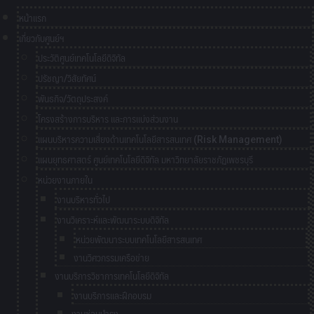
หน้าแรก
เกี่ยวกับศูนย์ฯ
ประวัติศูนย์เทคโนโลยีดิจิทัล
ปรัชญา/วิสัยทัศน์
พันธกิจ/วัตถุประสงค์
โครงสร้างการบริหาร และการแบ่งส่วนงาน
แผนบริหารความเสี่ยงด้านเทคโนโลยีสารสนเทศ (Risk Management)
แผนยุทธศาสตร์ ศูนย์เทคโนโลยีดิจิทัล มหาวิทยาลัยราชภัฏเพชรบุรี
หน่วยงานภายใน
งานบริหารทั่วไป
งานวิเคราะห์และพัฒนาระบบดิจิทัล
หน่วยพัฒนาระบบเทคโนโลยีสารสนเทศ
งานวิศวกรรมเครือข่าย
งานบริการวิชาการเทคโนโลยีดิจิทัล
งานบริการและฝึกอบรม